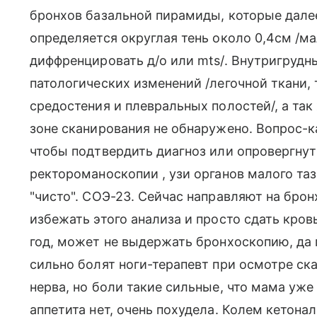
бронхов базальной пирамиды, которые далее
определяется округлая тень около 0,4см /м
диффренцировать д/о или mts/. Внутригрудн
патологических изменений /легочной ткани,
средостения и плевральных полостей/, а та
зоне сканирования не обнаружено. Вопрос-к
чтобы подтвердить диагноз или опровергнут
ректороманоскопии , узи органов малого та
"чисто". СОЭ-23. Сейчас направляют на брон
избежать этого анализа и просто сдать кров
год, может не выдержать бронхоскопию, да 
сильно болят ноги-терапевт при осмотре ск
нерва, но боли такие сильные, что мама уже 
аппетита нет, очень похудела. Колем кетона