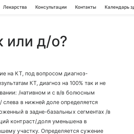
Лекарства
Консультации
Контакты
Календарь з
 или д/о?
е на КТ, под вопросом диагноз-
зультатам КТ, диагноз на 100% так и не
вании: /нативном и с в/в болюсным
/ слева в нижней доле определяется
оженный в задне-базальных сегментах /в
ий контраст/,доля уменьшена в
вшему участку. Определяется сужение