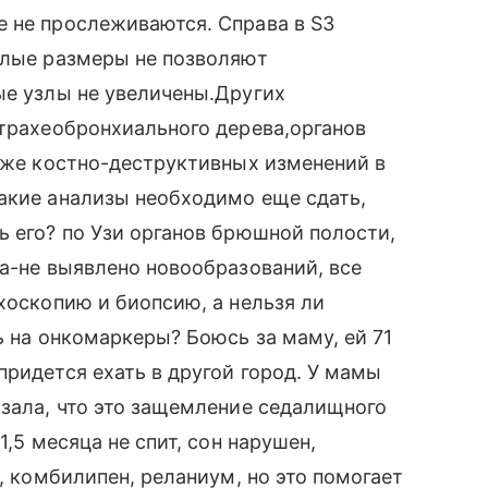
 не прослеживаются. Справа в S3
алые размеры не позволяют
ые узлы не увеличены.Других
 трахеобронхиального дерева,органов
к же костно-деструктивных изменений в
акие анализы необходимо еще сдать,
ь его? по Узи органов брюшной полости,
за-не выявлено новообразований, все
хоскопию и биопсию, а нельзя ли
ь на онкомаркеры? Боюсь за маму, ей 71
придется ехать в другой город. У мамы
азала, что это защемление седалищного
1,5 месяца не спит, сон нарушен,
л, комбилипен, реланиум, но это помогает