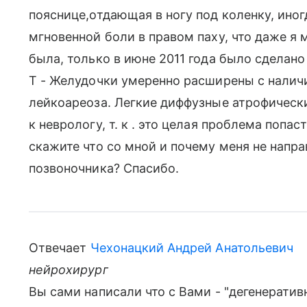
пояснице,отдающая в ногу под коленку, иног
мгновенной боли в правом паху, что даже я 
была, только в июне 2011 года было сделан
T - Желудочки умеренно расширены с налич
лейкоареоза. Легкие диффузные атрофическ
к неврологу, т. к . это целая проблема попа
скажите что со мной и почему меня не напр
позвоночника? Спасибо.
Отвечает
Чехонацкий Андрей Анатольевич
нейрохирург
Вы сами написали что с Вами - "дегенеративны