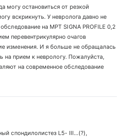
да могу остановиться от резкой
могу вскрикнуть. У невролога давно не
о обследование на МРТ SIGNA PROFILE 0,2
ием перевентрикулярно очагов
ие изменения. И я больше не обращалась
сть на прием к неврологу. Пожалуйста,
авляют на современное обследование
й спондилолистез L5- III...(?),