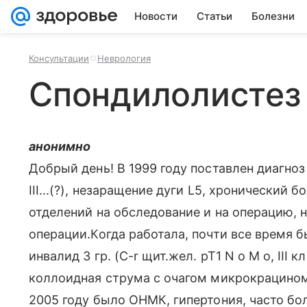
Новости
Статьи
Болезни
Консультации
Неврология
Cпондилолистез
анонимно
Добрый день! В 1999 году поставлен диагноз
III...(?), незаращение дуги L5, хронический
отделений на обследование и на операцию, н
операции.Когда работала, почти все время б
инвалид 3 гр. (C-r щит.жел. рТ1 N o M o, III
коллоидная струма с очагом микрокрациномы
2005 году было ОНМК, гипертония, часто бол