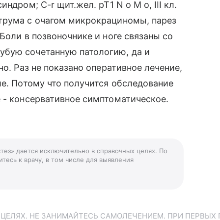
ндром; C-r щит.жел. рТ1 N o M o, III кл.
трума с очагом микрокрациномы, парез
Боли в позвоночнике и ноге связаны со
убую сочетанную патологию, да и
но. Раз не показано оперативное лечение,
ие. Потому что получится обследование
 - консервативное симптоматическое.
тез» дается исключительно в справочных целях. По
тесь к врачу, в том числе для выявления
ЕЛЯХ. НЕ ЗАНИМАЙТЕСЬ САМОЛЕЧЕНИЕМ. ПРИ ПЕРВЫХ 