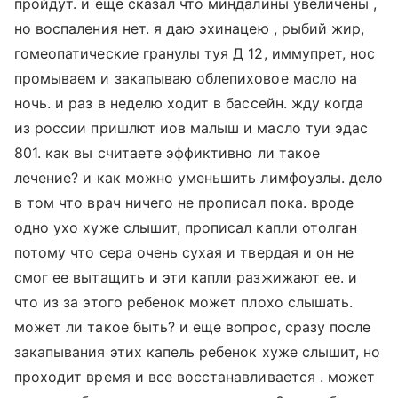
пройдут. и еще сказал что миндалины увеличены ,
но воспаления нет. я даю эхинацею , рыбий жир,
гомеопатические гранулы туя Д 12, иммупрет, нос
промываем и закапываю облепиховое масло на
ночь. и раз в неделю ходит в бассейн. жду когда
из россии пришлют иов малыш и масло туи эдас
801. как вы считаете эффиктивно ли такое
лечение? и как можно уменьшить лимфоузлы. дело
в том что врач ничего не прописал пока. вроде
одно ухо хуже слышит, прописал капли отолган
потому что сера очень сухая и твердая и он не
смог ее вытащить и эти капли разжижают ее. и
что из за этого ребенок может плохо слышать.
может ли такое быть? и еще вопрос, сразу после
закапывания этих капель ребенок хуже слышит, но
проходит время и все восстанавливается . может