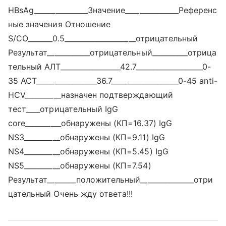
HBsAg_______________Значение_______________Референс
ные значения Отношение
S/CO_______0.5____________________отрицательный
Результат____________отрицательный__________отрица
тельный АЛТ_________________42.7___________________0-
35 АСТ_________________36.7___________________0-45 anti-
HCV__________назначен подтверждающий
тест____отрицательный IgG
core__________обнаружены (КП=16.37) IgG
NS3__________обнаружены (КП=9.11) IgG
NS4__________обнаружены (КП=5.45) IgG
NS5__________обнаружены (КП=7.54)
Результат________положительный_______________отри
цательный Очень жду ответа!!!