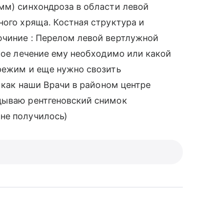
мм) синхондроза в области левой
ного хряща. Костная структура и
ючиние : Перелом левой вертлужной
акое лечение ему необходимо или какой
 режим и еще нужно свозить
к как наши Врачи в районом центре
дываю рентгеновский снимок
не получилось)