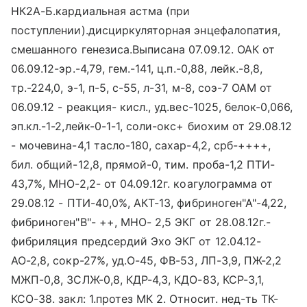
НК2А-Б.кардиальная астма (при
поступлении).дисциркуляторная энцефалопатия,
смешанного генезиса.Выписана 07.09.12. ОАК от
06.09.12-эр.-4,79, гем.-141, ц.п.-0,88, лейк.-8,8,
тр.-224,0, э-1, п-5, с-55, л-31, м-8, соэ-7 ОАМ от
06.09.12 - реакция- кисл., уд.вес-1025, белок-0,066,
эп.кл.-1-2,лейк-0-1-1, соли-окс+ биохим от 29.08.12
- мочевина-4,1 тасло-180, сахар-4,2, срб-++++,
бил. общий-12,8, прямой-0, тим. проба-1,2 ПТИ-
43,7%, МНО-2,2- от 04.09.12г. коагулограмма от
29.08.12 - ПТИ-40,0%, АКТ-13, фибриноген"А"-4,22,
фибриноген"В"- ++, МНО- 2,5 ЭКГ от 28.08.12г.-
фибриляция предсердий Эхо ЭКГ от 12.04.12-
АО-2,8, сокр-27%, уд.О-45, ФВ-53, ЛП-3,9, ПЖ-2,2
МЖП-0,8, ЗСЛЖ-0,8, КДР-4,3, КДО-83, КСР-3,1,
КСО-38. закл: 1.протез МК 2. Относит. нед-ть ТК-