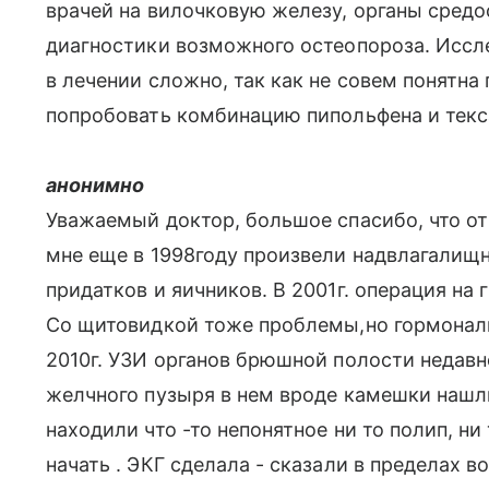
врачей на вилочковую железу, органы средо
диагностики возможного остеопороза. Иссле
в лечении сложно, так как не совем понятн
попробовать комбинацию пипольфена и тек
анонимно
Уважаемый доктор, большое спасибо, что от
мне еще в 1998году произвели надвлагалищ
придатков и яичников. В 2001г. операция на
Со щитовидкой тоже проблемы,но гормональ
2010г. УЗИ органов брюшной полости недавн
желчного пузыря в нем вроде камешки нашл
находили что -то непонятное ни то полип, ни 
начать . ЭКГ сделала - сказали в пределах 