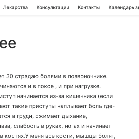
Лекарства
Консультации
Контакты
Календарь з
шее
ет 30 страдаю болями в позвоночнике.
инаются и в покое , и при нагрузке.
риступ начинается из-за кишечника (если
вают такие приступы наплывает боль где-
ется в груди, сжимает дыхание,
аза, слабость в руках, ногах и начинает
 в костях.У меня все кости, мышцы болят,