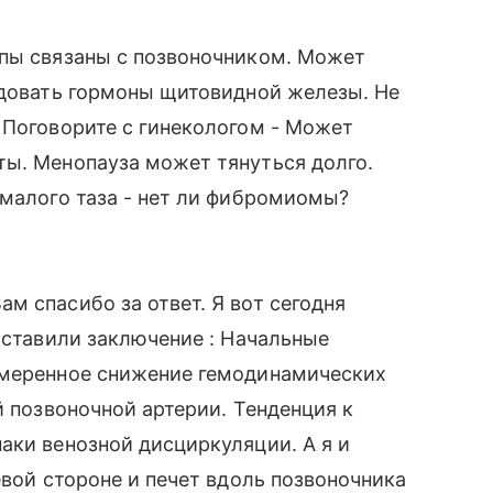
упы связаны с позвоночником. Может
едовать гормоны щитовидной железы. Не
 Поговорите с гинекологом - Может
ты. Менопауза может тянуться долго.
 малого таза - нет ли фибромиомы?
м спасибо за ответ. Я вот сегодня
оставили заключение : Начальные
Умеренное снижение гемодинамических
й позвоночной артерии. Тенденция к
аки венозной дисциркуляции. А я и
евой стороне и печет вдоль позвоночника