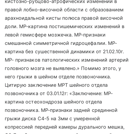
кистозно-рубцово-атрофических изменений в
правой лобно-височной области с образованием
арахноидальной кисты полюса правой височной
доли. МР-картина постишемических изменений в
левой гемисфере мозжечка. МР-признаки
смешанной симметричной гидроцефалии. МР-
картина без сушественной динамики от 21.02.10г.
МР- признаков патологических изменений артерий
головного мозга не выявлено.» Помимо этого, у
него грыжи в шейном отделе позвоночника.
Цитирую заключение МРТ шейного отдела
позвоночника от 03.01.12г: «Заключение: МР-
картина остеохондроза шейного отдела
позвоночника. МР-признаки задней срединной
грыжи диска С4-5 на 3мм с умеренной
копрессией передней камеры дурального мешка,