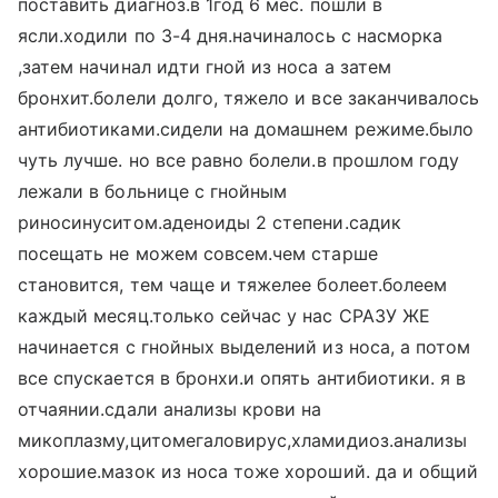
поставить диагноз.в 1год 6 мес. пошли в
ясли.ходили по 3-4 дня.начиналось с насморка
,затем начинал идти гной из носа а затем
бронхит.болели долго, тяжело и все заканчивалось
антибиотиками.сидели на домашнем режиме.было
чуть лучше. но все равно болели.в прошлом году
лежали в больнице с гнойным
риносинуситом.аденоиды 2 степени.садик
посещать не можем совсем.чем старше
становится, тем чаще и тяжелее болеет.болеем
каждый месяц.только сейчас у нас СРАЗУ ЖЕ
начинается с гнойных выделений из носа, а потом
все спускается в бронхи.и опять антибиотики. я в
отчаянии.сдали анализы крови на
микоплазму,цитомегаловирус,хламидиоз.анализы
хорошие.мазок из носа тоже хороший. да и общий