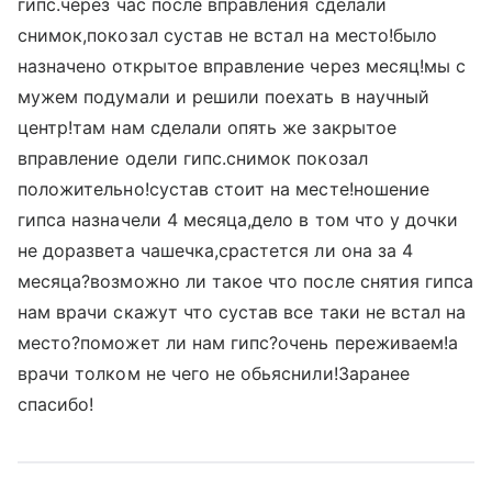
гипс.через час после вправления сделали
снимок,покозал сустав не встал на место!было
назначено открытое вправление через месяц!мы с
мужем подумали и решили поехать в научный
центр!там нам сделали опять же закрытое
вправление одели гипс.снимок покозал
положительно!сустав стоит на месте!ношение
гипса назначели 4 месяца,дело в том что у дочки
не доразвета чашечка,срастется ли она за 4
месяца?возможно ли такое что после снятия гипса
нам врачи скажут что сустав все таки не встал на
место?поможет ли нам гипс?очень переживаем!а
врачи толком не чего не обьяснили!Заранее
спасибо!