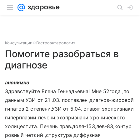
Консультации
Гастроэнтерология
Помогите разобраться в
диагнозе
анонимно
Здравствуйте Елена Геннадьевна! Мне 52года ,по
данным УЗИ от 21 .03. поставлен диагноз-жировой
гипатоз 2 степени.УЗИ от 5.04. ставят эхопризнаки
гиперплазии печени,эхопризнаки хронического
холицестита. Печень прав.доля-153,лев-83,контур
ровный четкий ,структура диффузная