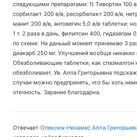
следующими препаратами: 1) Тивортин 100 в/в;
сорбилакт 200 в/в, ресорбелакт 200 в/в, нитр
манит 200 в/в, антовегин 5,0 в/в таблетки: но
1 т. 2 раза в день, филипсин 400, гидазепам 
по схеме. На даныый момент принимаю 3 раз
диакарб 250 мг. Улучшений вообще никаких н
Обезболивающие таблетки, как спазмалгон 
обезболивает. Ув. Алла Григорьевна подска
случаи можно предпринять, что бы хоть нем
отечность. Зарание благодарна.
Отвечает
Олексюк-Нехамес Алла Григорьев