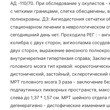
АД -110/70. При обследование у окулистов -
с четкими границами, слегка обесцвечены, 
полнокровны. ДЗ: Ангиодистония сетчатки об
стационарном лечении в неврологическом от
сегодняшний день нет. Проходила РЕГ : - ан
колибра с двух сторон, ангиоспазма сосудо
двух сторон, выражение венозного полнокро
внутричерепная гипертензия справа; Заключ
головного мозга тип кривой: нормотонически
дистонический, застойный, склеротический
МРТ головного мозга 3 раза - заключение б
подпаутинных ликворных пространств, мак
слева до 1,37 * 1,57 см. МРТ шейного отдела
дегенеративно - дистофические изменения ш