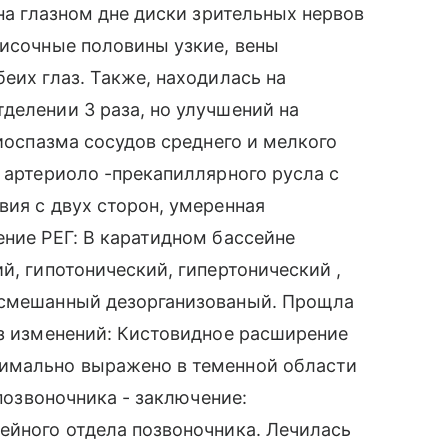
 на глазном дне диски зрительных нервов
височные половины узкие, вены
еих глаз. Также, находилась на
делении 3 раза, но улучшений на
гиоспазма сосудов среднего и мелкого
в артериоло -прекапиллярного русла с
вия с двух сторон, умеренная
ение РЕГ: В каратидном бассейне
й, гипотонический, гипертонический ,
 смешанный дезорганизованый. Прощла
ез изменений: Кистовидное расширение
симально выражено в теменной области
 позвоночника - заключение:
ейного отдела позвоночника. Лечилась