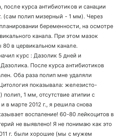
, после курса антибиотиков и санации
. (сам полип мизерный - 1 мм). Через
 о планировании беременности, на осмотре
викального канала. При этом мазок
 80 в цервикальном канале.
ачил курс : Дазолик 5 дней и
 Дазолика. После курса антибиотиков
ален. Оба раза полип мне удаляли
Цитология показывала: железисто-
 полип, 1 мм, отсутствие атипии с
 в марте 2012 г., я решила снова
казывает воспаление! 60-80 лейкоцитов в
ерий не выявлено! Я не понимаю как это
011 г. были хорошие (мы с мужем