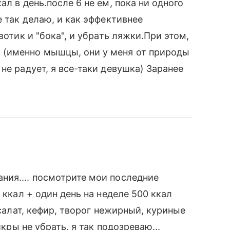
л в день.после 6 не ем, пока ни одного
е так делаю, и как эффективнее
вотик и "бока", и убрать ляжки.При этом,
(именно мышцы, они у меня от природы
не радует, я все-таки девушка) Заранее
ния.... посмотрите мои последние
 ккал + один день на неделе 500 ккал
.салат, кефир, творог нежирный, куриные
икры не убрать, я так подозреваю...