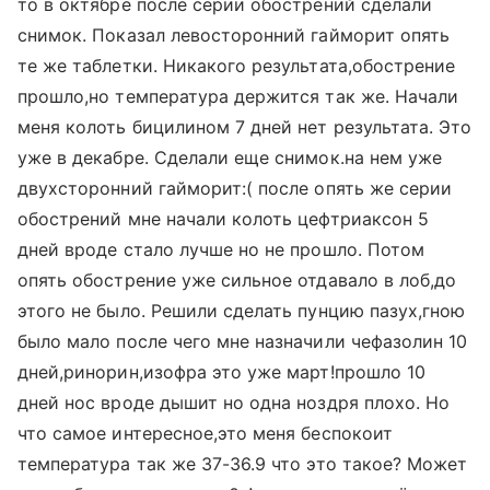
то в октябре после серии обострений сделали
снимок. Показал левосторонний гайморит опять
те же таблетки. Никакого результата,обострение
прошло,но температура держится так же. Начали
меня колоть бицилином 7 дней нет результата. Это
уже в декабре. Сделали еще снимок.на нем уже
двухсторонний гайморит:( после опять же серии
обострений мне начали колоть цефтриаксон 5
дней вроде стало лучше но не прошло. Потом
опять обострение уже сильное отдавало в лоб,до
этого не было. Решили сделать пунцию пазух,гною
было мало после чего мне назначили чефазолин 10
дней,ринорин,изофра это уже март!прошло 10
дней нос вроде дышит но одна ноздря плохо. Но
что самое интересное,это меня беспокоит
температура так же 37-36.9 что это такое? Может