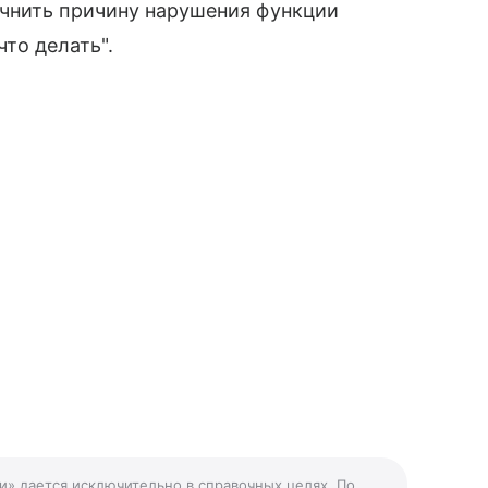
чнить причину нарушения функции
что делать".
и» дается исключительно в справочных целях. По