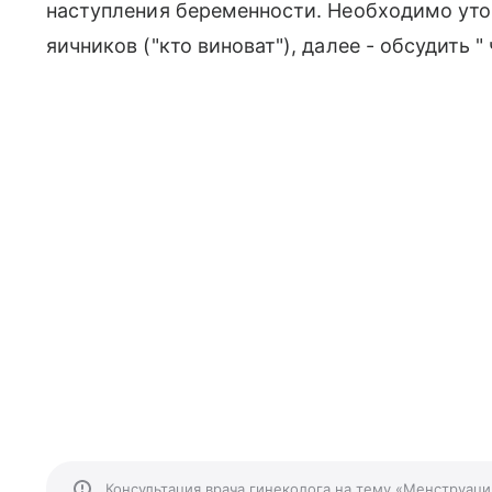
наступления беременности. Необходимо уто
яичников ("кто виноват"), далее - обсудить " 
Консультация врача гинеколога на тему «Менструаци