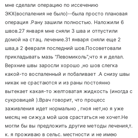
мне сделали операцию по иссечению
ЭКХ(воспаления не было)--была просто плановая
операция .Рану зашили полностью. Наложили 6
швов.27 января мне сняли 3 шва и отпустили
домой на стац. лечение.31 января сняли еще 2
шва,а 2 февраля последний шов.Посоветовали
прикладывать мазь "Левомиколь",что я и делал.
Верхние швы заросли хорошо ,но шов слегка
какой-то воспаленный и побаливает .А снизу швы
никак не срастаются и из раны постоянно
вытекает какая-то желтоватая жидкость (иногда с
сукровицей ).Врач говорит, что процесс
заживления идет нормально , гноя нет,но я уже
месяц не сижу,а мой шов срастаться не хочет.Не
могли бы вы предложить другие методы лечения,т.
к. я проживаю в сельс. местности и не имею