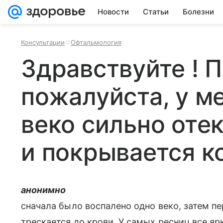
Новости
Статьи
Болезни
Консультации
Офтальмология
Здравствуйте ! 
пожалуйста, у м
веко сильно отек
и покрывается к
анонимно
сначала было воспалено одно веко, затем пе
трескается до крови. У самых ресниц все яр