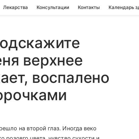
Лекарства
Консультации
Контакты
Календарь з
Подскажите
еня верхнее
ает, воспалено
орочками
решло на второй глаз. Иногда веко
ко розовго цвета, чувство сухости и