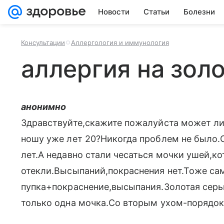
Новости
Статьи
Болезни
Консультации
Аллергология и иммунология
аллергия на зол
анонимно
Здравствуйте,скажите пожалуйста может ли 
ношу уже лет 20?Никогда проблем не было.
лет.А недавно стали чесаться мочки ушей,к
отекли.Высыпаний,покраснения нет.Тоже сам
пупка+покраснение,высыпания.Золотая серьг
только одна мочка.Со вторым ухом-порядок