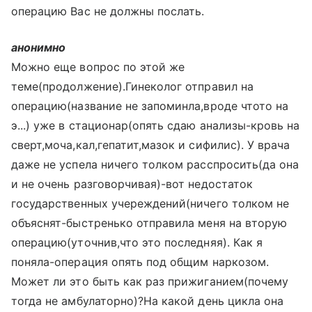
операцию Вас не должны послать.
анонимно
Можно еще вопрос по этой же
теме(продолжение).Гинеколог отправил на
операцию(название не запоминла,вроде чтото на
э...) уже в стационар(опять сдаю анализы-кровь на
сверт,моча,кал,гепатит,мазок и сифилис). У врача
даже не успела ничего толком расспросить(да она
и не очень разговорчивая)-вот недостаток
государственных учереждений(ничего толком не
объяснят-быстренько отправила меня на вторую
операцию(уточнив,что это последняя). Как я
поняла-операция опять под общим наркозом.
Может ли это быть как раз прижиганием(почему
тогда не амбулаторно)?На какой день цикла она