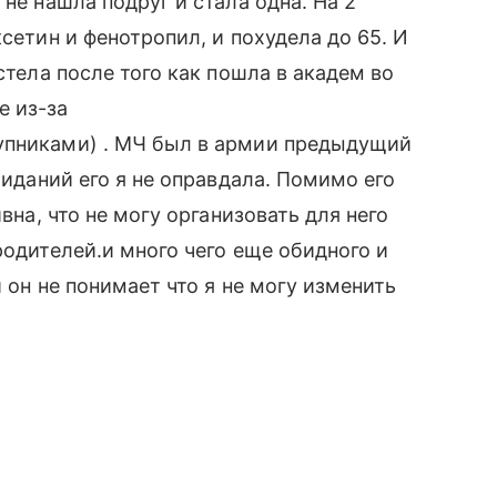
 не нашла подруг и стала одна. На 2
ксетин и фенотропил, и похудела до 65. И
стела после того как пошла в академ во
е из-за
упниками) . МЧ был в армии предыдущий
жиданий его я не оправдала. Помимо его
вна, что не могу организовать для него
родителей.и много чего еще обидного и
и он не понимает что я не могу изменить