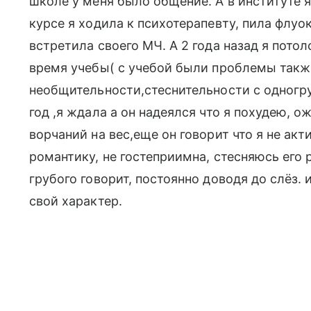
школе у меня было общение. А в институте я
курсе я ходила к психотерапевту, пила флуо
встретила своего МЧ. А 2 года назад я потол
время учебы( с учебой были проблемы такж
необщительности,стеснительности с одногр
год ,я ждала а он надеялся что я похудею, о
ворчаний на вес,еще он говорит что я не акти
романтику, не гостеприимна, стесняюсь его 
грубого говорит, постоянно доводя до слёз. 
свой характер.