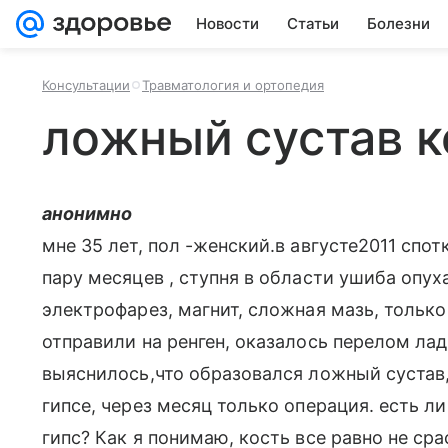
Новости
Статьи
Болезни
Консультации
Травматология и ортопедия
ложный сустав к
анонимно
мне 35 лет, пол -женский.в августе2011 спот
пару месяцев , ступня в области ушиба опух
электрофарез, магнит, сложная мазь, только
отправили на ренген, оказалось перелом ла
выяснилось,что образовался ложный сустав,
гипсе, через месяц только операция. есть ли
гипс? Как я понимаю, кость все равно не ср