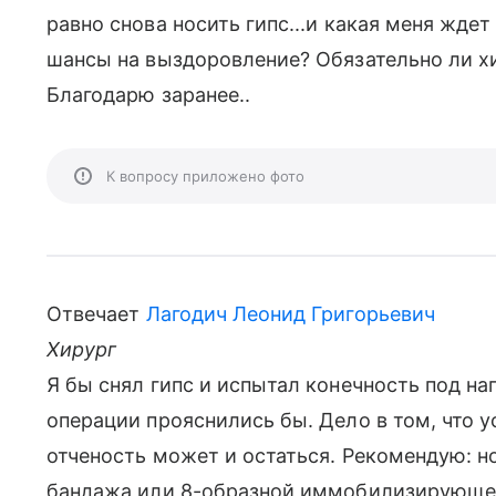
равно снова носить гипс...и какая меня жде
шансы на выздоровление? Обязательно ли х
Благодарю заранее..
К вопросу приложено фото
Отвечает
Лагодич Леонид Григорьевич
Хирург
Я бы снял гипс и испытал конечность под на
операции прояснились бы. Дело в том, что 
отченость может и остаться. Рекомендую: н
бандажа или 8-образной иммобилизирующей