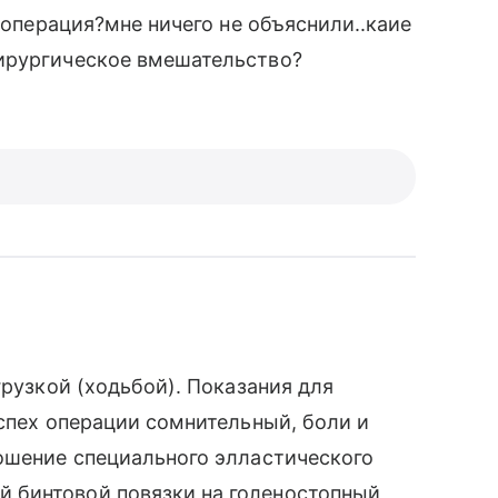
т операция?мне ничего не объяснили..каие
ирургическое вмешательство?
грузкой (ходьбой). Показания для
успех операции сомнительный, боли и
ошение специального элластического
 бинтовой повязки на голеностопный