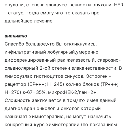
опухоли, степень злокачественности опухоли, HER
- статус, тогда смогу что-то сказать про
дальнейшее лечение.
анонимно
Спасибо большое,что Вы откликнулись.
инфильтративный лобулярный,умеренно
дифференцированный рак,железестый, скерозно-
ольвиолярный 2-ой степени злакачественности. В
лимфоузлах гистиоцитоз синусов. Эстроген -
рецептор (ЕР+++; Н=245) кол-во блоков (ТР+++;
Н=270) к-67=35%, микро:НЕК-2/пеи=2+.
Сложность заключается в том,что имея данный
диагноз врач онколог и онколог который
назначает химиотерапию, не могут назначить
конкретный курс химиотерапии (по показаниям