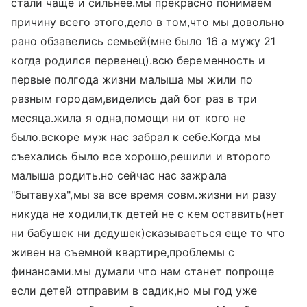
стали чаще и сильнее.мы прекрасно понимаем
причину всего этого,дело в том,что мы довольно
рано обзавелись семьей(мне было 16 а мужу 21
когда родился первенец).всю беременность и
первые полгода жизни малыша мы жили по
разным городам,виделись дай бог раз в три
месяца.жила я одна,помощи ни от кого не
было.вскоре муж нас забрал к себе.Когда мы
съехались было все хорошо,решили и второго
малыша родить.но сейчас нас зажрала
"бытавуха",мы за все время совм.жизни ни разу
никуда не ходили,тк детей не с кем оставить(нет
ни бабушек ни дедушек)сказываеться еще то что
живен на съемной квартире,проблемы с
финансами.мы думали что нам станет попроще
если детей отправим в садик,но мы год уже