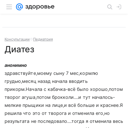
Консультации
Педиатрия
Диатез
анонимно
здравствуйте,моему сыну 7 мес,кормлю
грудью,месяц назад начала вводить
прикорм.Начала с кабачка-всё было хорошо,потом
творог агуша,потом брокколи....и тут началось-
мелкие прыщики на лице,и всё больше и краснее.Я
решила что это от творога и отменила его,но
результата не последовало....тогда я отменила весь