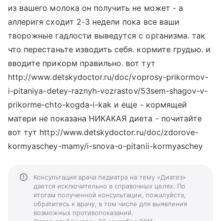
из вашего молока он получить не может - а
аллеригя сходит 2-3 недели пока все ваши
творожные гадлости выведутся с организма. так
что перестаньте изводить себя. кормите грудью. и
вводите прикорм правильно. вот тут
http://www.detskydoctor.ru/doc/voprosy-prikormov-
i-pitaniya-detey-raznyh-vozrastov/53sem-shagov-v-
prikorme-chto-kogda-i-kak и еще - кормящей
матери не показана НИКАКАЯ диета - почитайте
вот тут http://www.detskydoctor.ru/doc/zdorove-
kormyaschey-mamy/i-snova-o-pitanii-kormyaschey
Консультация врача педиатра на тему «Диатез»
дается исключительно в справочных целях. По
итогам полученной консультации, пожалуйста,
обратитесь к врачу, в том числе для выявления
возможных противопоказаний.