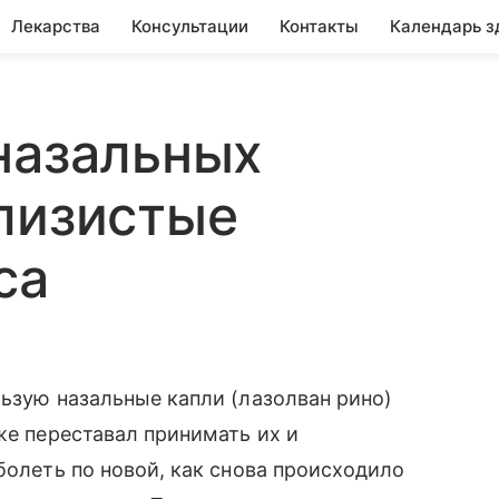
Лекарства
Консультации
Контакты
Календарь з
назальных
лизистые
са
льзую назальные капли (лазолван рино)
же переставал принимать их и
болеть по новой, как снова происходило