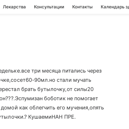
Лекарства
Консультации
Контакты
Календарь з
едельке.все три месяца питались через
очке,сосет60-90мл.но стали мучать
ерестал брать бутылочку,от силы20
зон???.Эспумизан боботик не помогает
 домой как облегчить его мучения,опять
 бутылочки.? КушаемиНАН ПРЕ.