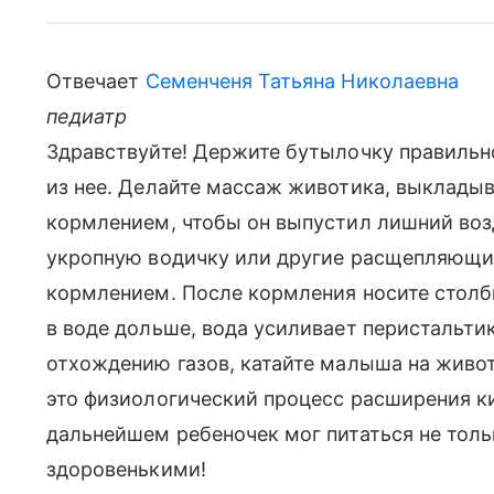
Отвечает
Семенченя Татьяна Николаевна
педиатр
Здравствуйте! Держите бутылочку правильно
из нее. Делайте массаж животика, выклады
кормлением, чтобы он выпустил лишний воз
укропную водичку или другие расщепляющи
кормлением. После кормления носите столби
в воде дольше, вода усиливает перистальти
отхождению газов, катайте малыша на животи
это физиологический процесс расширения к
дальнейшем ребеночек мог питаться не толь
здоровенькими!