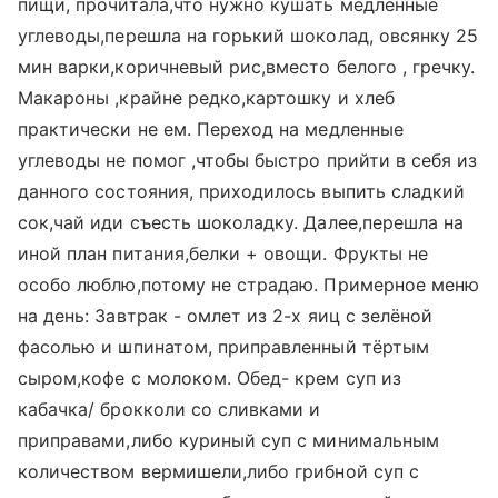
пищи, прочитала,что нужно кушать медленные
углеводы,перешла на горький шоколад, овсянку 25
мин варки,коричневый рис,вместо белого , гречку.
Макароны ,крайне редко,картошку и хлеб
практически не ем. Переход на медленные
углеводы не помог ,чтобы быстро прийти в себя из
данного состояния, приходилось выпить сладкий
сок,чай иди съесть шоколадку. Далее,перешла на
иной план питания,белки + овощи. Фрукты не
особо люблю,потому не страдаю. Примерное меню
на день: Завтрак - омлет из 2-х яиц с зелёной
фасолью и шпинатом, приправленный тёртым
сыром,кофе с молоком. Обед- крем суп из
кабачка/ брокколи со сливками и
приправами,либо куриный суп с минимальным
количеством вермишели,либо грибной суп с