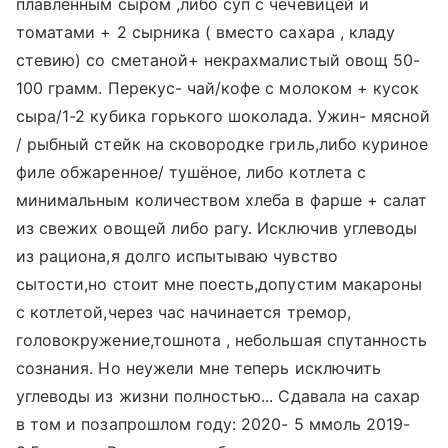
плавленным сыром ,либо суп с чечевицей и
томатами + 2 сырника ( вместо сахара , кладу
стевию) со сметаной+ некрахмалистый овощ 50-
100 грамм. Перекус- чай/кофе с молоком + кусок
сыра/1-2 кубика горького шоколада. Ужин- мясной
/ рыбный стейк на сковородке гриль,либо куриное
филе обжаренное/ тушёное, либо котлета с
минимальным количеством хлеба в фарше + салат
из свежих овощей либо рагу. Исключив углеводы
из рациона,я долго испытываю чувство
сытости,но стоит мне поесть,допустим макароны
с котлетой,через час начинается тремор,
головокружение,тошнота , небольшая спутанность
сознания. Но неужели мне теперь исключить
углеводы из жизни полностью... Сдавала на сахар
в том и позапрошлом году: 2020- 5 ммоль 2019-