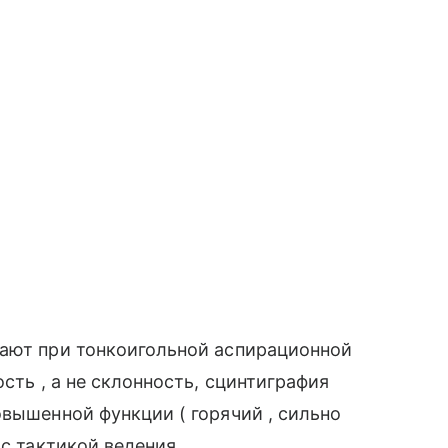
чают при тонкоигольной аспирационной
сть , а не склонность, сцинтиграфия
овышенной функции ( горячий , сильно
 с тактикой ведения.