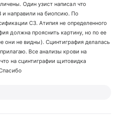
личены. Один узист написал что
3 и направили на биопсию. По
сификации С3. Атипия не определенного
фия должна прояснить картину, но по ее
ее они не видны). Сцинтиграфия делалась
прилагаю. Все анализы крови на
о что на сцинтиграфии щитовидка
 Спасибо