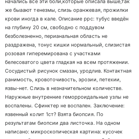
начались все эти боли,которые описала выше,так
же быаают тенезмы, слизь оранжевая, прожилки
крови иногда в кале. Описание ррс: тубус введён
на глубину 20 см, свободно с поддувом
безболезненно, перианальная область не
раздражена, тонус кишки нормальный, слизистая
розовая гиперемирована с участками
белесоватого цвета гладкая на всем протяжении.
Сосудистый рисунок смазан, уродлив. Контактная
ранимость, кровоточивость, эрозии, петехии,
язвы-нет. Слизь в незначительном количестве.
Наружные внутренние геморроидальные узлы не
воспалены. Сфинктер не воспален. Заключение:
язвенный колит 1ст? Взята биопсия. По
результатам биопсии два листочка. На одном
написано: микроскопическая картина: кусочек