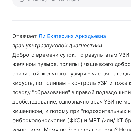
Отвечает
Ли Екатерина Аркадьевна
врач ультразвуковой диагностики
Доброго времени суток, по результатам УЗИ
желчном пузыре, полипы ( чаще всего добро
слизистой желчного пузыря - частая находка
хирурга, по полипам - контроль УЗИ и тоже 
поводу "образования" в правой подвздошной
дообследование, однозначно врач УЗИ не мож
кишеником, и потому при "подозрительных н
фиброколоноскопия (ФКС) и МРТ /или/ КТ б
усилением. Маму не беспокоят запоры? Не 