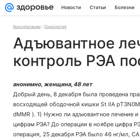
Новости
Статьи
Болезни
Консультации
Онкология
Адъювантное ле
контроль РЭА по
анонимно, женщина, 48 лет
Добрый день, 8 декабря была проведена пр
восходящей ободочной кишки St IIA рT3N0M0.
dMMR ). 1) Нужно ли адъювантное лечение и 
цифрам РЭА? До операции в ноябре цифра РЭ
операция, 25 декабря РЭА было 46 нг/мл, СА 