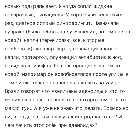
ночью подхрапывает. Иногда сопли жидкие
прозрачные, тянущиеся. У лора были несколько
раз, диагноз острый ринофарингит. Назначали
супракс (было небольшое улучшение, потом все по
новой), капли (перечисляю все, которые
пробовали) аквалор форте, левомецитиновые
капли, протаргол, флуимицил антибиотик в нос,
полидекса, изофра. Кашель пропадал, затем по
новой, например он возобновлялся после улицы, в
том числе ребёнок начинала кашлять на улице.
Врачи говорят что увеличены аденоиды и кто то
из них назначает назонекс с протарголом, кто то
масло туи.. А я уже не знаю что делать. Возможно
ли, что где то там в пазухах инородное тело? И
чем лечить этот отёк при аденоидах?