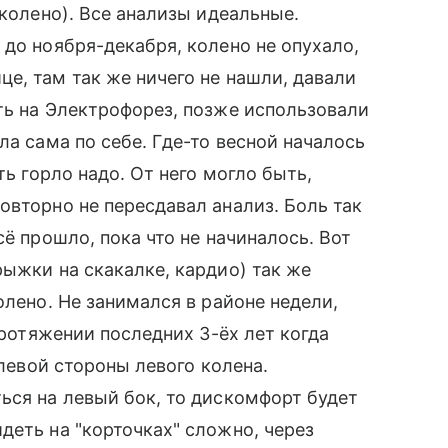
 колено). Все анализы идеальные.
 до ноября-декабря, колено не опухало,
е, там так же ничего не нашли, давали
ть на Электрофорез, позже использовали
ла сама по себе. Где-то весной началось
ть горло надо. От него могло быть,
овторно не пересдавал анализ. Боль так
сё прошло, пока что не начиналось. Вот
рыжки на скакалке, кардио) так же
олено. Не занимался в районе недели,
протяжении последних 3-ёх лет когда
 левой стороны левого колена.
ься на левый бок, то дискомфорт будет
деть на "корточках" сложно, через