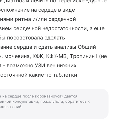
ь диагноз и лечить по переписке -дурное
сложнение на сердце в виде
иями ритма и/или сердечной
вием сердечной недостаточности, а еще
 бы посоветовала сделать
вание сердца и сдать анализы Общий
, мочевина, КФК, КФК-МВ, Тропинин I (не
м - возможно УЗИ вен нижних
постоянной какие-то таблетки
е на сердце после коронавируса» дается
енной консультации, пожалуйста, обратитесь к
опоказаний.