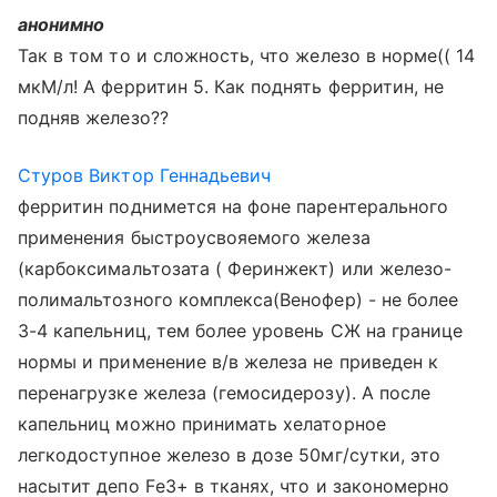
анонимно
Так в том то и сложность, что железо в норме(( 14
мкМ/л! А ферритин 5. Как поднять ферритин, не
подняв железо??
Стуров Виктор Геннадьевич
ферритин поднимется на фоне парентерального
применения быстроусвояемого железа
(карбоксимальтозата ( Феринжект) или железо-
полимальтозного комплекса(Венофер) - не более
3-4 капельниц, тем более уровень СЖ на границе
нормы и применение в/в железа не приведен к
перенагрузке железа (гемосидерозу). А после
капельниц можно принимать хелаторное
легкодоступное железо в дозе 50мг/сутки, это
насытит депо Fе3+ в тканях, что и закономерно