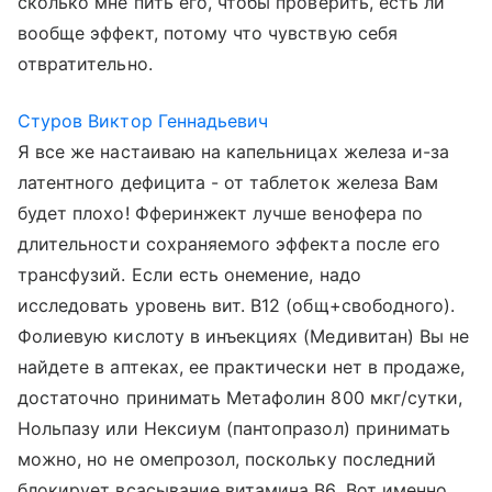
сколько мне пить его, чтобы проверить, есть ли
вообще эффект, потому что чувствую себя
отвратительно.
Стуров Виктор Геннадьевич
Я все же настаиваю на капельницах железа и-за
латентного дефицита - от таблеток железа Вам
будет плохо! Фферинжект лучше венофера по
длительности сохраняемого эффекта после его
трансфузий. Если есть онемение, надо
исследовать уровень вит. В12 (общ+свободного).
Фолиевую кислоту в инъекциях (Медивитан) Вы не
найдете в аптеках, ее практически нет в продаже,
достаточно принимать Метафолин 800 мкг/сутки,
Нольпазу или Нексиум (пантопразол) принимать
можно, но не омепрозол, поскольку последний
блокирует всасывание витамина В6. Вот именно,