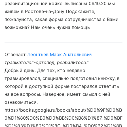
реабилитационной койке..выписаны 06.10.20 мы
живем в Ростове-на-Дону Подскажите,
пожалуйста, какая форма сотрудничества с Вами
возможна? Нам очень нужна помощь
Отвечает
Леонтьев Марк Анатольевич
травматолог-ортопед, реабилитолог
Добрый день. Для тех, кто недавно
травмировался, специально подготовил книжку, в
которой в доступной форме постарался ответить
на все вопросы. Наверное, имеет смысл с ней
ознакомиться.
https://books.google.ru/books/about/%D0%9F%D0%B
0%D1%80%D0%B0%D0%BB%D0%B8%D1%87_%D0%BF
%D1%83%D1%82%D1%8C_%D0%BA_%D0%B2%D1%8B