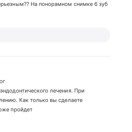
ерьезным?? На понорамном снимке 6 зуб
ог
 эндодонтического лечения. При
лению. Как только вы сделаете
тоже пройдет