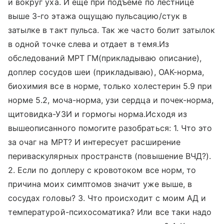
и вокруг уха. И еще при подъёме по лестнице
выше 3-го этажа ощущаю пульсацию/стук в
затылке в такт пульса. Так же часто болит затылок
в одной точке слева и отдает в темя.Из
обследований МРТ ГМ(прикладываю описание),
доплер сосудов шеи (прикладываю), ОАК-норма,
биохимия все в норме, только холестерин 5.9 при
норме 5.2, моча-норма, узи сердца и почек-норма,
щитовидка-УЗИ и гормогы норма.Исходя из
вышеописанного помогите разобраться: 1. Что это
за очаг на МРТ? И интересует расширение
периваскулярных пространств (повышение ВЧД?).
2. Если по доплеру с кровотоком все норм, то
причина моих симптомов значит уже выше, в
сосудах головы? 3. Что происходит с моим АД и
температурой-психосоматика? Или все таки надо