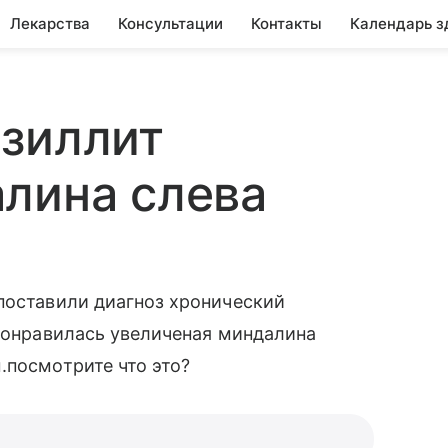
Лекарства
Консультации
Контакты
Календарь з
нзиллит
лина слева
поставили диагноз хронический
 понравилась увеличеная миндалина
.посмотрите что это?