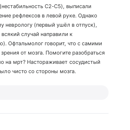
 (нестабильность С2-С5), выписали
ние рефлексов в левой руке. Однако
у неврологу (первый ушёл в отпуск),
а всякий случай направили к
ю). Офтальмолог говорит, что с самими
 зрения от мозга. Помогите разобраться
шо на мрт? Настораживает сосудистый
 было чисто со стороны мозга.