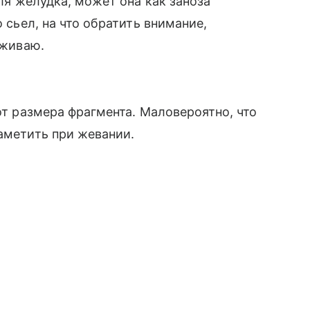
для желудка, может она как заноза
о сьел, на что обратить внимание,
еживаю.
 от размера фрагмента. Маловероятно, что
заметить при жевании.