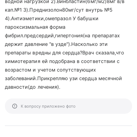
водной нагрузкой 2).Винбластин(6мг/м2)8мг в/в
кап.№1 3).Преднизолон80мг/сут внутрь №5
4).Антиэметики,омепразол У бабушки
пароксизмальная форма
фибрил.предсердий,гипертония(на препаратах
держит давление "в узде").Насколько эти
препараты вредны для сердца?Врач сказала,что
химиотерапия ей подобрана в соответствии с
возрастом и учетом сопутствующих
заболеваний.Прикрепляю узи сердца месячной
давности(до лечения).
К вопросу приложено фото