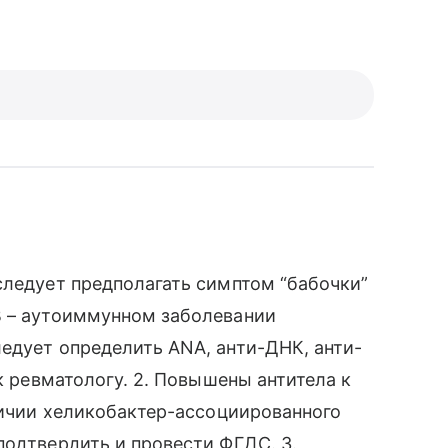
следует предполагать симптом “бабочки”
В – аутоиммунном заболевании
едует определить ANA, анти-ДНК, анти-
 к ревматологу. 2. Повышены антитела к
аличии хеликобактер-ассоциированного
подтвердить и провести ФГДС. 3.