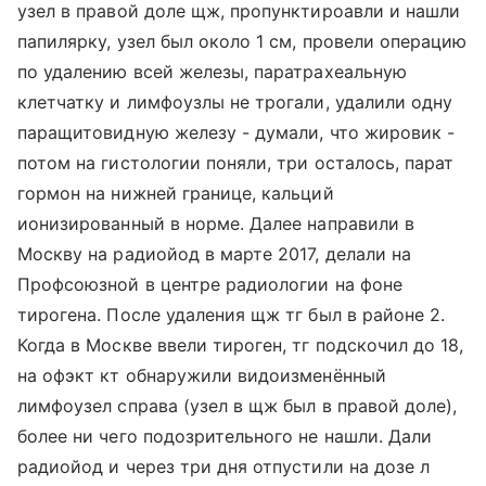
узел в правой доле щж, пропунктироавли и нашли
папилярку, узел был около 1 см, провели операцию
по удалению всей железы, паратрахеальную
клетчатку и лимфоузлы не трогали, удалили одну
паращитовидную железу - думали, что жировик -
потом на гистологии поняли, три осталось, парат
гормон на нижней границе, кальций
ионизированный в норме. Далее направили в
Москву на радиойод в марте 2017, делали на
Профсоюзной в центре радиологии на фоне
тирогена. После удаления щж тг был в районе 2.
Когда в Москве ввели тироген, тг подскочил до 18,
на офэкт кт обнаружили видоизменённый
лимфоузел справа (узел в щж был в правой доле),
более ни чего подозрительного не нашли. Дали
радиойод и через три дня отпустили на дозе л