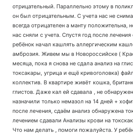
отрицательный. Параллельно этому в поликл
он был отрицательным. С учета нас не снима
всегда отрицателен а манту положительна, н
нас сняли с учета. Спустя год после лечения 
ребёнок начал кашлять аллергическим кашле
амброзия. Живем мы в Новороссийске ( Крас
месяца, пока я снова не сдала анализ на гли
токсакары, угрица и ещё кривоголовка) файл
коллектив. В квартире живёт кошка, британ
глистов. Даже кал ей сдавала , не обнаружено
назначили только немазол на 14 дней + хофи
после лечения, сдаём анализ обнаружена то
лечением сдавали Анализы крови на токскак
Что нам делать , помоги пожалуйста. У ребё