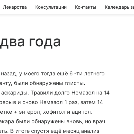
Лекарства
Консультации
Контакты
Календарь з
два года
назад, у моего тогда ещё 6 -ти летнего
анту, были обнаружены глисты.
 аскариды. Травили долго Немазол на 14
рерыв и сново Немазол 1 раз, затем 14
етке + энтерол, хофитол и аципол.
акара были обнаружены вновь, но врач
ть. В итоге спустя ещё месяц анализ