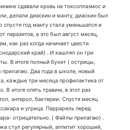
инике сдавали кровь на токсоплазмос и
ли, делали диаскин и манту, диаскин был
о спустя год манту стала уменьшатся и
от паразитов, а это был август месяц,
м, как раз когда начинает цвести
нодарский край) . И кашлял он три
сты. В итоге полный букет ( острицы,
 прилагаю. Два года в школе, новый
ка, каждые три месяца профилактика от
. В итоге опять травим, в этот раз
тол, энтерол, бактерии. Спустя месяц
ксакара и угрица. Паррарель перед
ара- отрицательно. ( Файлы прилагаю) .
нка стул регулярный, аппетит хороший,