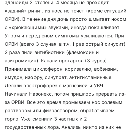
аденоиды 2 степени. 4 месяца не проходит
«задний» ринит, из носа не течет (кроме ситуаций
ОРВИ). В течение дня дочь просто шмыгает носом
с «хрюкающими» звуками, иногда покашливает.
Утром и перед сном симптомы усиливаются. При
ОРВИ (всего 3 случая, в т.ч. 1 раз острый синусит)
2 раза пили антибиотики (флемоксин и
азитромицин). Капали протаргол (3 курса).
Принимали циклоферон, коризалию, вобэнзим,
имудон, изофру, синупрет, антигистаминные.
Делали электрофорез с магнезией и УВЧ.
Начинали Назонекс, потом пришлось прервать из-
за ОРВИ. Все это время промываем нос солевым
раствором или физраствором, обрабатываем
горло. Уже сменили 3 частных и 2
государственных лора. Анализы никто из них не