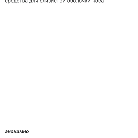
средства для слизистой оболочки носа
анонимно