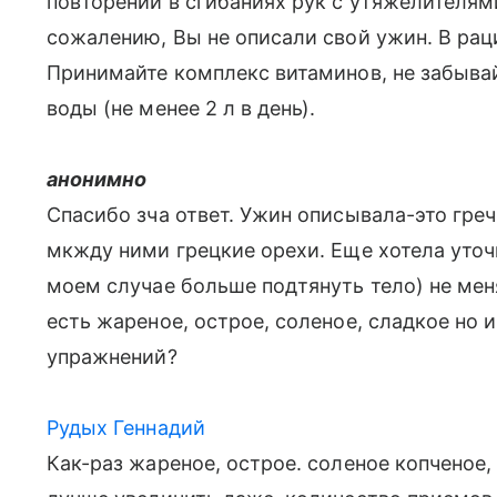
повторений в сгибаниях рук с утяжелителям
сожалению, Вы не описали свой ужин. В рац
Принимайте комплекс витаминов, не забыва
воды (не менее 2 л в день).
анонимно
Спасибо зча ответ. Ужин описывала-это гречк
мкжду ними грецкие орехи. Еще хотела уточ
моем случае больше подтянуть тело) не мен
есть жареное, острое, соленое, сладкое но 
упражнений?
Рудых Геннадий
Как-раз жареное, острое. соленое копченое