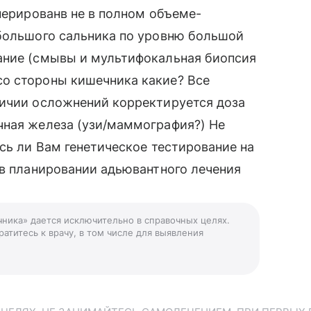
перированв не в полном объеме-
 большого сальника по уровню большой
ание (смывы и мультифокальная биопсия
о стороны кишечника какие? Все
личии осложнений корректируется доза
чная железа (узи/маммография?) Не
сь ли Вам генетическое тестирование на
 в планировании адьювантного лечения
чника» дается исключительно в справочных целях.
атитесь к врачу, в том числе для выявления