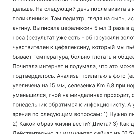
дальше. На следующий день после визита в 
поликлиники. Там педиатр, глядя на сыпь, 
ангину. Выписала цефалексин 5 мл 3 раза в д
носа (результат уже есть - обнаружили золо
чувствителен к цефалексину, который мы пьё
бывает температура, больно глотать и общее
Почитала интернет и подумала, что это може
подтвердилось. Анализы прилагаю в фото (е
увеличена на 15 мм, селезенка Km 6,8 при но
уменьшился, гной на миндалинах проходит, с
понедельник обратимся к инфекционисту. А 
зрения по следующим вопросам: 1) Нужно ли
2) Какой образ жизни вести? Диета? 3) Как д
Действительно ли иммунитет сейчас на 0? 5