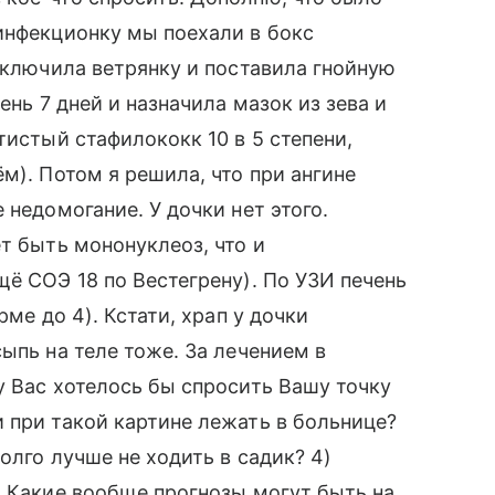
инфекционку мы поехали в бокс
исключила ветрянку и поставила гнойную
ень 7 дней и назначила мазок из зева и
тистый стафилококк 10 в 5 степени,
м). Потом я решила, что при ангине
 недомогание. У дочки нет этого.
т быть мононуклеоз, что и
щё СОЭ 18 по Вестегрену). По УЗИ печень
рме до 4). Кстати, храп у дочки
ыпь на теле тоже. За лечением в
у Вас хотелось бы спросить Вашу точку
 при такой картине лежать в больнице?
олго лучше не ходить в садик? 4)
) Какие вообще прогнозы могут быть на