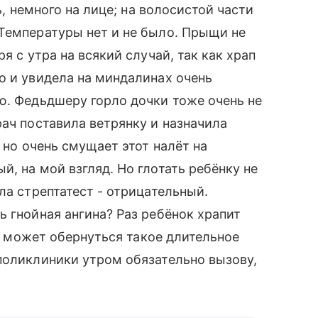
ь, немного на лице; на волосистой части
Температуры нет и не было. Прыщи не
я с утра на всякий случай, так как храп
о и увидела на миндалинах очень
ю. Федьдшеру горло дочки тоже очень не
рач поставила ветрянку и назначила
 но очень смущает этот налёт на
, на мой взгляд. Но глотать ребёнку не
ла стрептатест - отрицательный.
ь гнойная ангина? Раз ребёнок храпит
ем может обернуться такое длительное
поликлиники утром обязательно вызову,